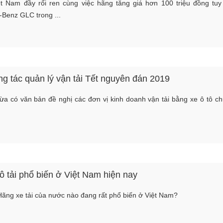
ệt Nam đầy rối ren cùng việc hãng tăng giá hơn 100 triệu đồng tuy
Benz GLC trong ...
g tác quản lý vận tải Tết nguyên đán 2019
a có văn bản đề nghị các đơn vị kinh doanh vận tải bằng xe ô tô ch
Van 2 ngả DN 65 dùng
Cóc ben xe
ô tải phổ biến ở Việt Nam hiện nay
NEW
NEW
NEW
NEW
NEW
NEW
cho xe phun nước rửa
tưới cây 9 k
đường
Dongfeng
Hãng xe tải của nước nào đang rất phổ biến ở Việt Nam?
Mời liên hệ
Mời liên h