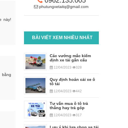
0962.135.005
phutungxetaitq@gmail.com
e này!
BÀI VIẾT XEM NHIỀU NHẤT
Các vướng mắc kiểm
định xe tải gắn cẩu
12/04/2023
328
n bằng
Quy định hoán cải xe ô
tô tải
12/04/2023
442
Tư vấn mua ô tô trả
thẳng hay trả góp
12/04/2023
317
Lưu ý khi lựa chọn xe tải