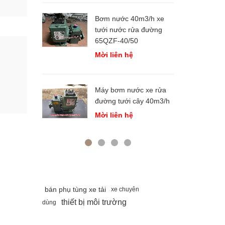
 nước 60m3
Bơm nước 40m3/h xe
tưới nước rửa đường
ệ
65QZF-40/50
Mời liên hệ
60m3
ệ
Máy bơm nước xe rửa
đường tưới cây 40m3/h
Mời liên hệ
bán phụ tùng xe tải
xe chuyên
thiết bị môi trường
dùng