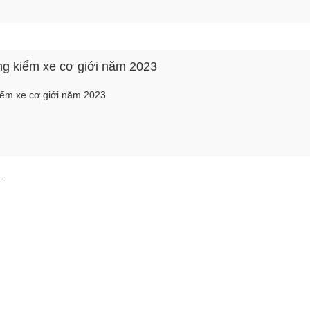
Bơm nước xe rửa đường
Guồng bơm
tưới cây 60m3 Wloong
Mời liên h
80QZF-60/90N
ng kiểm xe cơ giới năm 2023
Mời liên hệ
Cánh bơm 
iểm xe cơ giới năm 2023
Mời liên h
Van 3 ngả DN65 dùng
cho xe phun nước rửa
đường
Mời liên hệ
.