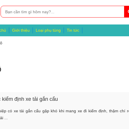
chủ
Giới thiệu
Loại phụ tùng
Tin tức
tô
ô
kiểm định xe tải gắn cẩu
iệp có xe tải gắn cẩu gặp khó khi mang xe đi kiểm định, thậm chí r
i ...