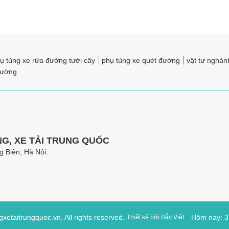
ụ tùng xe rửa đường tưới cây
phụ tùng xe quét đường
vật tư nghành
trường
G, XE TẢI TRUNG QUỐC
 Biên, Hà Nội.
xetaitrungquoc.vn. All rights reserved.
Thiết kế bởi
Bắc Việt