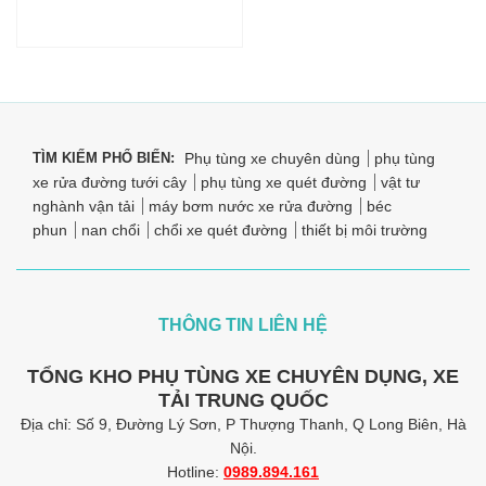
TÌM KIẾM PHỔ BIẾN:
Phụ tùng xe chuyên dùng
phụ tùng
xe rửa đường tưới cây
phụ tùng xe quét đường
vật tư
nghành vận tải
máy bơm nước xe rửa đường
béc
phun
nan chổi
chổi xe quét đường
thiết bị môi trường
THÔNG TIN LIÊN HỆ
TỔNG KHO PHỤ TÙNG XE CHUYÊN DỤNG, XE
TẢI TRUNG QUỐC
Địa chỉ: Số 9, Đường Lý Sơn, P Thượng Thanh, Q Long Biên, Hà
Nội.
Hotline:
0989.894.161