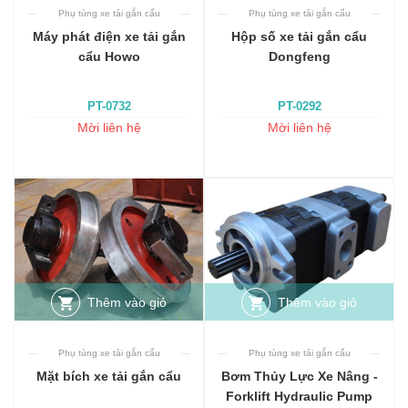
Phụ tùng xe tải gắn cẩu
Phụ tùng xe tải gắn cẩu
Máy phát điện xe tải gắn
Hộp số xe tải gắn cẩu
cẩu Howo
Dongfeng
PT-0732
PT-0292
Mời liên hệ
Mời liên hệ
Thêm vào giỏ
Thêm vào giỏ
Phụ tùng xe tải gắn cẩu
Phụ tùng xe tải gắn cẩu
Mặt bích xe tải gắn cẩu
Bơm Thủy Lực Xe Nâng -
Forklift Hydraulic Pump