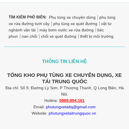
TÌM KIẾM PHỔ BIẾN:
Phụ tùng xe chuyên dùng
phụ tùng
xe rửa đường tưới cây
phụ tùng xe quét đường
vật tư
nghành vận tải
máy bơm nước xe rửa đường
béc
phun
nan chổi
chổi xe quét đường
thiết bị môi trường
THÔNG TIN LIÊN HỆ
TỔNG KHO PHỤ TÙNG XE CHUYÊN DỤNG, XE
TẢI TRUNG QUỐC
Địa chỉ: Số 9, Đường Lý Sơn, P Thượng Thanh, Q Long Biên, Hà
Nội.
Hotline:
0989.894.161
Email:
phutungxetaitq@gmail.com
Website:
phutungxetaitrungquoc.vn