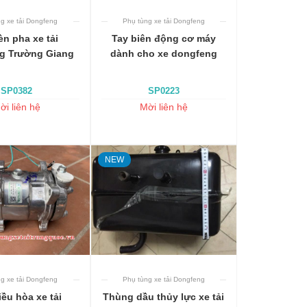
g xe tải Dongfeng
Phụ tùng xe tải Dongfeng
Thêm vào giỏ
Thêm vào giỏ
n pha xe tải
Tay biên động cơ máy
g Trường Giang
dành cho xe dongfeng
SP0382
SP0223
ời liên hệ
Mời liên hệ
NEW
g xe tải Dongfeng
Phụ tùng xe tải Dongfeng
Thêm vào giỏ
Thêm vào giỏ
iều hòa xe tải
Thùng dầu thủy lực xe tải