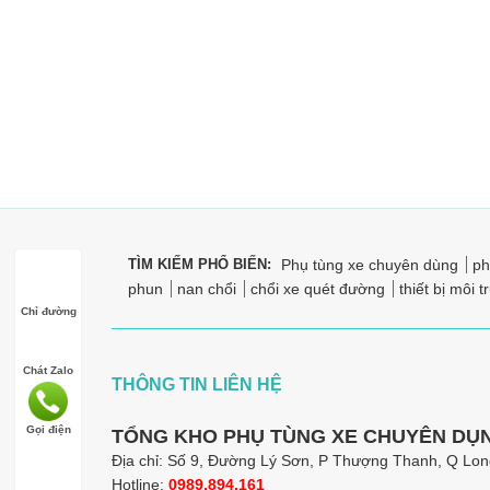
TÌM KIẾM PHỔ BIẾN:
Phụ tùng xe chuyên dùng
ph
phun
nan chổi
chổi xe quét đường
thiết bị môi 
Chỉ đường
Chát Zalo
THÔNG TIN LIÊN HỆ
Gọi điện
TỔNG KHO PHỤ TÙNG XE CHUYÊN DỤN
Địa chỉ: Số 9, Đường Lý Sơn, P Thượng Thanh, Q Long
Hotline:
0989.894.161