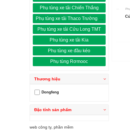
Phụ tùng xe tải Chiến Thắng
Phụ
Củ
Phụ tùng xe tải Thaco Trường Hải
Phụ tùng xe tải Cửu Long TMT
Phụ tùng xe tải Kia
Phụ tùng xe đầu kéo
Phụ tùng Rơmooc
Thương hiệu
Dongfeng
Đặc tính sản phẩm
web công ty, phần mềm