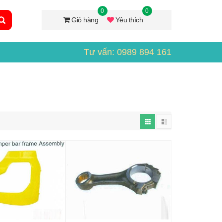
0
0
Giỏ hàng
Yêu thích
Tư vấn: 0989 894 161