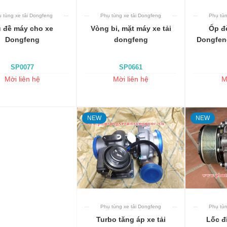
Phụ tùng xe tải Dongfeng
Phụ tùn
 tùng xe tải Dongfeng
Thêm vào giỏ
Thêm vào giỏ
Vòng bi, mặt máy xe tải
Ốp đè
 đề máy cho xe
dongfeng
Dongfen
Dongfeng
SP0661
SP0077
Mời liên hệ
M
Mời liên hệ
NEW
NEW
Phụ tùng xe tải Dongfeng
Phụ tùn
Thêm vào giỏ
Turbo tăng áp xe tải
Lốc đ