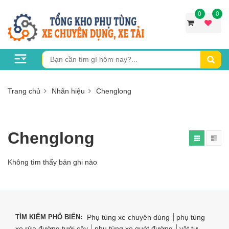
0
0
Trang chủ
Nhãn hiệu
Chenglong
Chenglong
Không tìm thấy bản ghi nào
TÌM KIẾM PHỔ BIẾN:
Phụ tùng xe chuyên dùng
phụ tùng
xe rửa đường tưới cây
phụ tùng xe quét đường
vật tư